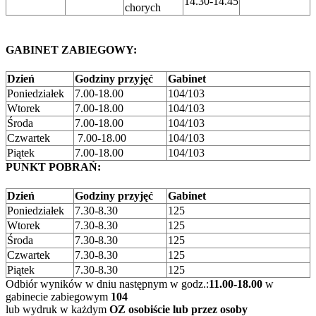
14.30-14.45
chorych
GABINET ZABIEGOWY:
Dzień
Godziny przyjęć
Gabinet
Poniedziałek
7.00-18.00
104/103
Wtorek
7.00-18.00
104/103
Środa
7.00-18.00
104/103
Czwartek
7.00-18.00
104/103
Piątek
7.00-18.00
104/103
PUNKT POBRAŃ:
Dzień
Godziny przyjęć
Gabinet
Poniedziałek
7.30-8.30
125
Wtorek
7.30-8.30
125
Środa
7.30-8.30
125
Czwartek
7.30-8.30
125
Piątek
7.30-8.30
125
Odbiór wyników w dniu następnym w godz.:
11.00-18.00
w
gabinecie zabiegowym
104
lub wydruk w każdym
OZ
osobiście lub przez osoby