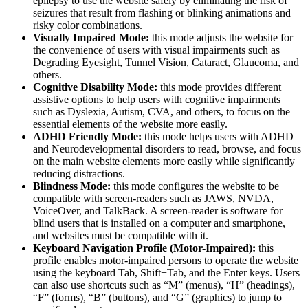
epilepsy to use the website safely by eliminating the risk of
seizures that result from flashing or blinking animations and
risky color combinations.
Visually Impaired Mode:
this mode adjusts the website for
the convenience of users with visual impairments such as
Degrading Eyesight, Tunnel Vision, Cataract, Glaucoma, and
others.
Cognitive Disability Mode:
this mode provides different
assistive options to help users with cognitive impairments
such as Dyslexia, Autism, CVA, and others, to focus on the
essential elements of the website more easily.
ADHD Friendly Mode:
this mode helps users with ADHD
and Neurodevelopmental disorders to read, browse, and focus
on the main website elements more easily while significantly
reducing distractions.
Blindness Mode:
this mode configures the website to be
compatible with screen-readers such as JAWS, NVDA,
VoiceOver, and TalkBack. A screen-reader is software for
blind users that is installed on a computer and smartphone,
and websites must be compatible with it.
Keyboard Navigation Profile (Motor-Impaired):
this
profile enables motor-impaired persons to operate the website
using the keyboard Tab, Shift+Tab, and the Enter keys. Users
can also use shortcuts such as “M” (menus), “H” (headings),
“F” (forms), “B” (buttons), and “G” (graphics) to jump to