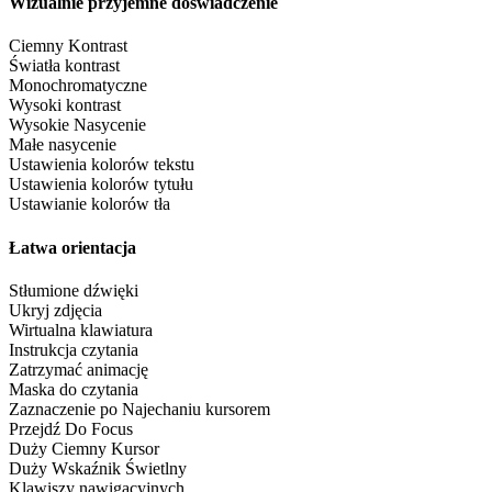
Wizualnie przyjemne doświadczenie
Ciemny Kontrast
Światła kontrast
Monochromatyczne
Wysoki kontrast
Wysokie Nasycenie
Małe nasycenie
Ustawienia kolorów tekstu
Ustawienia kolorów tytułu
Ustawianie kolorów tła
Łatwa orientacja
Stłumione dźwięki
Ukryj zdjęcia
Wirtualna klawiatura
Instrukcja czytania
Zatrzymać animację
Maska do czytania
Zaznaczenie po Najechaniu kursorem
Przejdź Do Focus
Duży Ciemny Kursor
Duży Wskaźnik Świetlny
Klawiszy nawigacyjnych