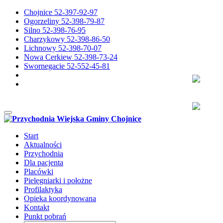
Chojnice 52-397-92-97
Ogorzeliny 52-398-79-87
Silno 52-398-76-95
Charzykowy 52-398-86-50
Lichnowy 52-398-70-07
Nowa Cerkiew 52-398-73-24
Swornegacie 52-552-45-81
Przełącz nawigację
Start
Aktualności
Przychodnia
Dla pacjenta
Placówki
Pielęgniarki i położne
Profilaktyka
Opieka koordynowana
Kontakt
Punkt pobrań