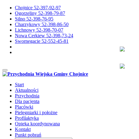
Chojnice 52-397-92-97
Ogorzeliny 52-398-79-87
Silno 52-398-76-95
Charzykowy 52-398-86-50
Lichnowy 52-398-70-07
Nowa Cerkiew 52-398-73-24
Swornegacie 52-552-45-81
Przełącz nawigację
Start
Aktualności
Przychodnia
Dla pacjenta
Placówki
Pielęgniarki i położne
Profilaktyka
Opieka koordynowana
Kontakt
Punkt pobrań