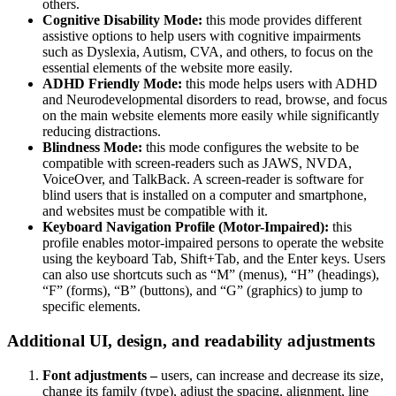
others.
Cognitive Disability Mode:
this mode provides different
assistive options to help users with cognitive impairments
such as Dyslexia, Autism, CVA, and others, to focus on the
essential elements of the website more easily.
ADHD Friendly Mode:
this mode helps users with ADHD
and Neurodevelopmental disorders to read, browse, and focus
on the main website elements more easily while significantly
reducing distractions.
Blindness Mode:
this mode configures the website to be
compatible with screen-readers such as JAWS, NVDA,
VoiceOver, and TalkBack. A screen-reader is software for
blind users that is installed on a computer and smartphone,
and websites must be compatible with it.
Keyboard Navigation Profile (Motor-Impaired):
this
profile enables motor-impaired persons to operate the website
using the keyboard Tab, Shift+Tab, and the Enter keys. Users
can also use shortcuts such as “M” (menus), “H” (headings),
“F” (forms), “B” (buttons), and “G” (graphics) to jump to
specific elements.
Additional UI, design, and readability adjustments
Font adjustments –
users, can increase and decrease its size,
change its family (type), adjust the spacing, alignment, line