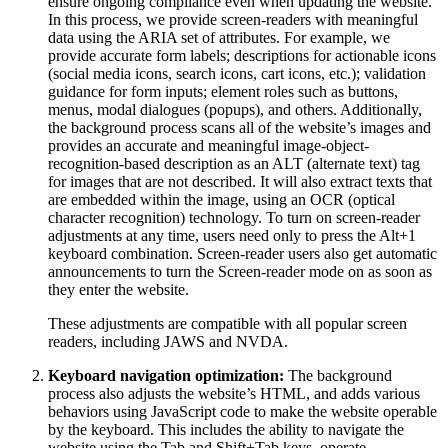
ensure ongoing compliance even when updating the website.
In this process, we provide screen-readers with meaningful
data using the ARIA set of attributes. For example, we
provide accurate form labels; descriptions for actionable icons
(social media icons, search icons, cart icons, etc.); validation
guidance for form inputs; element roles such as buttons,
menus, modal dialogues (popups), and others. Additionally,
the background process scans all of the website’s images and
provides an accurate and meaningful image-object-
recognition-based description as an ALT (alternate text) tag
for images that are not described. It will also extract texts that
are embedded within the image, using an OCR (optical
character recognition) technology. To turn on screen-reader
adjustments at any time, users need only to press the Alt+1
keyboard combination. Screen-reader users also get automatic
announcements to turn the Screen-reader mode on as soon as
they enter the website.
These adjustments are compatible with all popular screen
readers, including JAWS and NVDA.
Keyboard navigation optimization:
The background
process also adjusts the website’s HTML, and adds various
behaviors using JavaScript code to make the website operable
by the keyboard. This includes the ability to navigate the
website using the Tab and Shift+Tab keys, operate